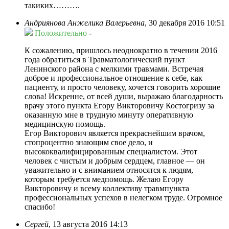
такиких……….
Андриянова Анжелика Валерьевна
,
30 декабря 2016 10:51
Положительно
-
К сожалению, пришлось неоднократно в течении 2016
года обратиться в Травматологический пункт
Ленинского района с мелкими травмами. Встречая
доброе и профессиональное отношение к себе, как
пациенту, и просто человеку, хочется говорить хорошие
слова! Искренне, от всей души, выражаю благодарность
врачу этого пункта Егору Викторовичу Костогризу за
оказанную мне в трудную минуту оперативную
медицинскую помощь.
Егор Викторович является прекраснейшим врачом,
стопроцентно знающим свое дело, и
высококвалифицированным специалистом. Этот
человек с чистым и добрым сердцем, главное — он
уважительно и с вниманием относятся к людям,
которым требуется медпомощь. Желаю Егору
Викторовичу и всему коллективу травмпункта
профессиональных успехов в нелегком труде. Огромное
спасибо!
Сергей
,
13 августа 2016 14:13