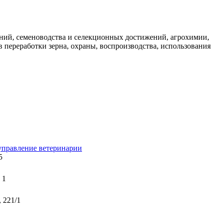
ений, семеноводства и селекционных достижений, агрохимии,
в переработки зерна, охраны, воспроизводства, использования
управление ветеринарии
5
 1
 221/1