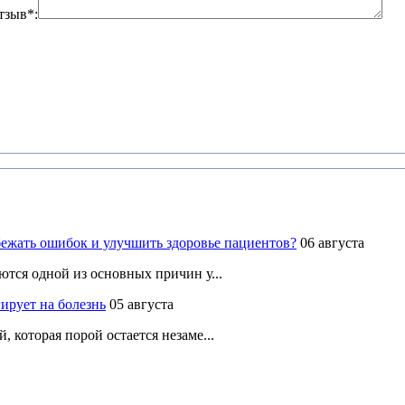
тзыв*:
ежать ошибок и улучшить здоровье пациентов?
06 августа
ются одной из основных причин у...
ирует на болезнь
05 августа
 которая порой остается незаме...