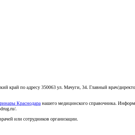
ий край по адресу 350063 ул. Мачуги, 34. Главный врач/директ
еринары Краснодара
нашего медицинского справочника. Информац
rug.ru/.
врачей или сотрудников организации.