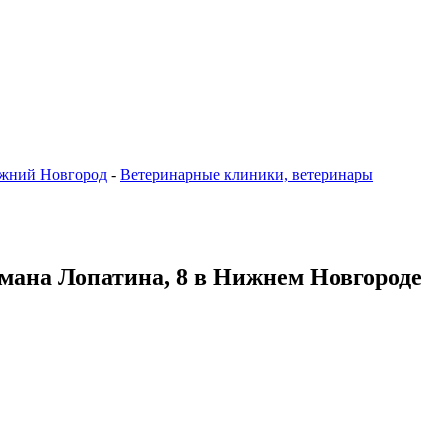
жний Новгород
-
Ветеринарные клиники, ветеринары
рмана Лопатина, 8 в Нижнем Новгороде