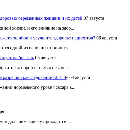
здоровью беременных женщин и их детей
07 августа
ной жизни, и его влияние на здор...
ежать ошибок и улучшить здоровье пациентов?
06 августа
ются одной из основных причин у...
ирует на болезнь
05 августа
 которая порой остается незаме...
разрешил расследование Eli Lilly
04 августа
ании нормального уровня сахара в...
ря
чем дольше человеку приходится ...