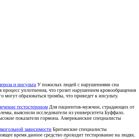
ероза и инсульта
У пожилых людей с нарушениями сна
ся процесс уплотнения, что грозит нарушением кровообращения
го могут образоваться тромбы, что приведет к инсульту.
лечение тестостероном
Для пациентов-мужчин, страдающих от
блемы, выяснили исследователи из университета Буффало.
ысокие показатели гормона. Американские специалисты
алкогольной зависимости
Британские специалисты
ящее время данное средство проходит тестирование на людях.