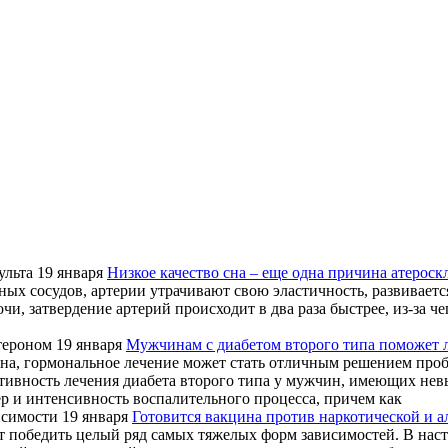
19 января
Низкое качество сна – еще одна причина атероскл
ных сосудов, артерии утрачивают свою эластичность, развивает
и, затвердение артерий происходит в два раза быстрее, из-за че
19 января
Мужчинам с диабетом второго типа поможет 
она, гормональное лечение может стать отличным решением про
тивность лечения диабета второго типа у мужчин, имеющих нев
р и интенсивность воспалительного процесса, причем как
19 января
Готовится вакцина против наркотической и 
 победить целый ряд самых тяжелых форм зависимостей. В насто