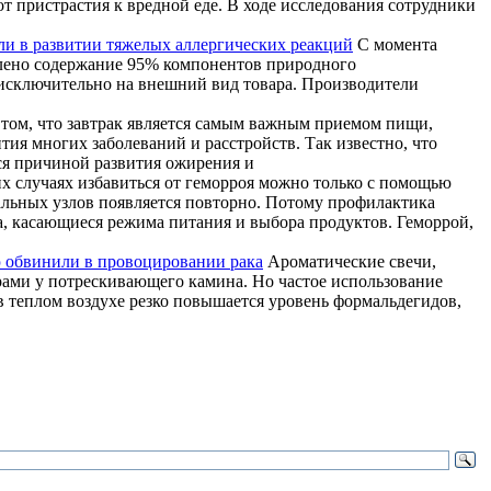
т пристрастия к вредной еде. В ходе исследования сотрудники
и в развитии тяжелых аллергических реакций
С момента
явлено содержание 95% компонентов природного
я исключительно на внешний вид товара. Производители
том, что завтрак является самым важным приемом пищи,
тия многих заболеваний и расстройств. Так известно, что
ся причиной развития ожирения и
х случаях избавиться от геморроя можно только с помощью
дальных узлов появляется повторно. Потому профилактика
а, касающиеся режима питания и выбора продуктов. Геморрой,
 обвинили в провоцировании рака
Ароматические свечи,
рами у потрескивающего камина. Но частое использование
 теплом воздухе резко повышается уровень формальдегидов,