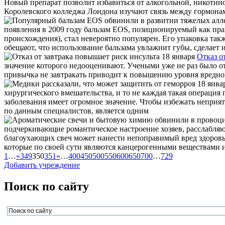
Новый препарат позволит избавиться от алкогольной, никотино
Королевского колледжа Лондона изучают связь между гормона
появления в 2009 году бальзам EOS, позиционируемый как пра
происхождения), стал невероятно популярен. Его упаковка та
обещают, что использование бальзама увлажнит губы, сделае
18 января
Отказ о
значение которого недооценивают. Учеными уже не раз было отм
привычка не завтракать приводит к повышению уровня вредног
18 янва
хирургического вмешательства, и то не каждая такая операци
заболевания имеет огромное значение. Чтобы избежать неприя
по данным специалистов, является одним
подчеркивающие романтическое настроение хозяев, расслабляю
благоухающих свеч может нанести непоправимый вред здоровь
которые по своей сути являются канцерогенными веществами и
1
…
«
349
350
351
»
…
400
450
500
550
600
650
700
…
729
Добавить учреждение
Поиск по сайту