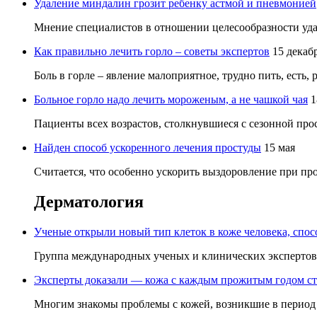
Удаление миндалин грозит ребенку астмой и пневмонией
Мнение специалистов в отношении целесообразности удал
Как правильно лечить горло – советы экспертов
15 декаб
Боль в горле – явление малоприятное, трудно пить, есть, 
Больное горло надо лечить мороженым, а не чашкой чая
1
Пациенты всех возрастов, столкнувшиеся с сезонной прос
Найден способ ускоренного лечения простуды
15 мая
Считается, что особенно ускорить выздоровление при прос
Дерматология
Ученые открыли новый тип клеток в коже человека, спо
Группа международных ученых и клинических экспертов р
Эксперты доказали — кожа с каждым прожитым годом ст
Многим знакомы проблемы с кожей, возникшие в период в