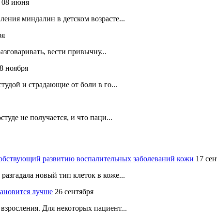
08 июня
ения миндалин в детском возрасте...
ря
разговаривать, вести привычну...
8 ноября
тудой и страдающие от боли в го...
туде не получается, и что паци...
собствующий развитию воспалительных заболеваний кожи
17 сен
азгадала новый тип клеток в коже...
ановится лучше
26 сентября
зросления. Для некоторых пациент...