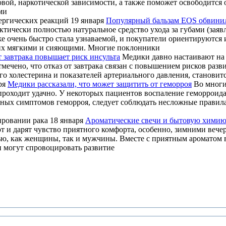
вой, наркотической зависимости, а также поможет освободится о
ми
19 января
Популярный бальзам EOS обвинил
ктически полностью натуральное средство ухода за губами (за
кже очень быстро стала узнаваемой, и покупатели ориентируютс
т их мягкими и сияющими. Многие поклонники
т завтрака повышает риск инсульта
Медики давно настаивают на 
ечено, что отказ от завтрака связан с повышением рисков разви
о холестерина и показателей артериального давления, становит
ря
Медики рассказали, что может защитить от геморроя
Во многи
я проходит удачно. У некоторых пациентов воспаление геморрои
тных симптомов геморроя, следует соблюдать несложные правил
18 января
Ароматические свечи и бытовую химию
т и дарят чувство приятного комфорта, особенно, зимними вече
ю, как женщины, так и мужчины. Вместе с приятным ароматом в
 могут спровоцировать развитие