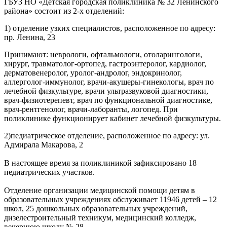
ГБУЗ НО «Детская городская поликлиника № 32 Ленинского
района» состоит из 2-х отделений:
1) отделение узких специалистов, расположенное по адресу:
пр. Ленина, 23
Принимают: неврологи, офтальмологи, отоларингологи,
хирург, травматолог-ортопед, гастроэнтеролог, кардиолог,
дерматовенеролог, уролог-андролог, эндокринолог,
аллерголог-иммунолог, врачи-акушеры-гинекологы, врач по
лечебной физкультуре, врачи ультразвуковой диагностики,
врач-физиотерепевт, врач по функциональной диагностике,
врач-рентгенолог, врачи-лаборанты, логопед. При
поликлинике функционирует кабинет лечебной физкультуры.
2)педиатрическое отделение, расположенное по адресу: ул.
Адмирала Макарова, 2
В настоящее время за поликлиникой зафиксировано 18
педиатрических участков.
Отделение организации медицинской помощи детям в
образовательных учреждениях обслуживает 11946 детей – 12
школ, 25 дошкольных образовательных учреждений,
дизелестроительный техникум, медицинский колледж,
вечернюю школу № 28.