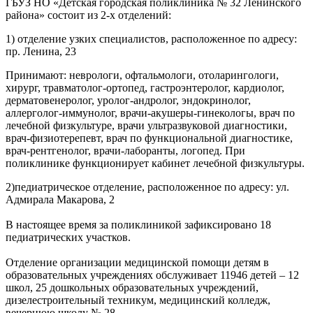
ГБУЗ НО «Детская городская поликлиника № 32 Ленинского
района» состоит из 2-х отделений:
1) отделение узких специалистов, расположенное по адресу:
пр. Ленина, 23
Принимают: неврологи, офтальмологи, отоларингологи,
хирург, травматолог-ортопед, гастроэнтеролог, кардиолог,
дерматовенеролог, уролог-андролог, эндокринолог,
аллерголог-иммунолог, врачи-акушеры-гинекологы, врач по
лечебной физкультуре, врачи ультразвуковой диагностики,
врач-физиотерепевт, врач по функциональной диагностике,
врач-рентгенолог, врачи-лаборанты, логопед. При
поликлинике функционирует кабинет лечебной физкультуры.
2)педиатрическое отделение, расположенное по адресу: ул.
Адмирала Макарова, 2
В настоящее время за поликлиникой зафиксировано 18
педиатрических участков.
Отделение организации медицинской помощи детям в
образовательных учреждениях обслуживает 11946 детей – 12
школ, 25 дошкольных образовательных учреждений,
дизелестроительный техникум, медицинский колледж,
вечернюю школу № 28.