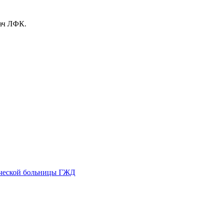
рач ЛФК.
ической больницы ГЖД