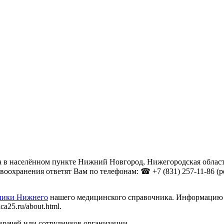
в населённом пункте Нижний Новгород, Нижегородская область 
хранения ответят Вам по телефонам: ☎ +7 (831) 257-11-86 (регис
ники Нижнего
нашего медицинского справочника. Информацию о 
a25.ru/about.html.
врачей или сотрудников организации.