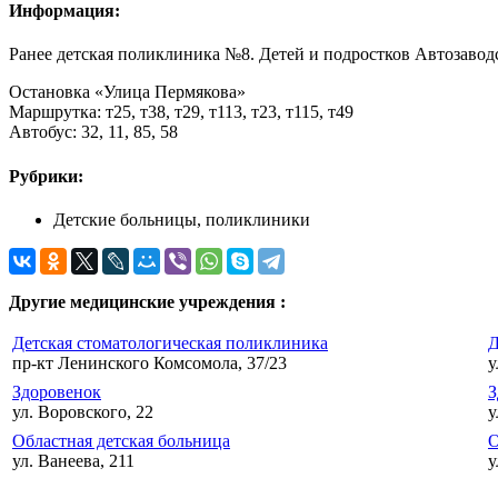
Информация:
Ранее детская поликлиника №8. Детей и подростков Автозавод
Остановка «Улица Пермякова»
Маршрутка: т25, т38, т29, т113, т23, т115, т49
Автобус: 32, 11, 85, 58
Рубрики:
Детские больницы, поликлиники
Другие медицинские учреждения :
Детская стоматологическая поликлиника
Д
пр-кт Ленинского Комсомола, 37/23
у
Здоровенок
З
ул. Воровского, 22
у
Областная детская больница
О
ул. Ванеева, 211
у