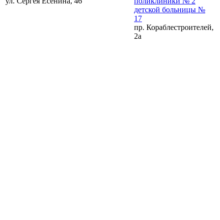
ул. Сергея Есенина, 46
поликлиники № 2
детской больницы №
17
пр. Кораблестроителей,
2а