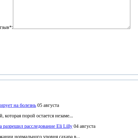
тзыв*:
ирует на болезнь
05 августа
 которая порой остается незаме...
разрешил расследование Eli Lilly
04 августа
ании нормального уровня сахара в...