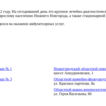
2 году. На сегодняшний день это крупное лечебно-диагностичес
рослому населению Нижнего Новгорода, а также стационарной 
хся на оказании амбулатолрных услуг.
нар № 1
Нижегородский областной онко
шоссе Анкудиновское, 1
нар № 3
Областной врачебно-физкульту
ул. Красных партизан, 8а
Областной кожно-венерологиче
ул. Героя Васильева, 66