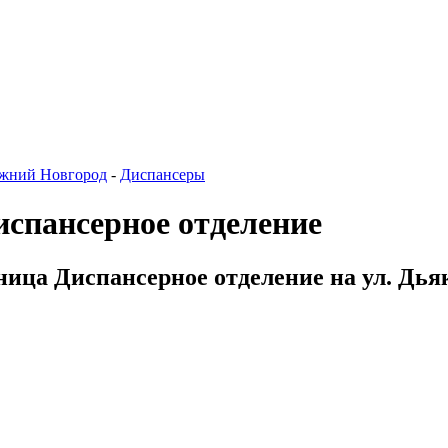
жний Новгород
-
Диспансеры
спансерное отделение
ница Диспансерное отделение на ул. Дья