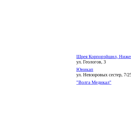
Шрея Корпорэйшнл, Ниже
ул. Геологов, 3
Юникап
ул. Невзоровых сестер, 7/2
"Волга Медикал"