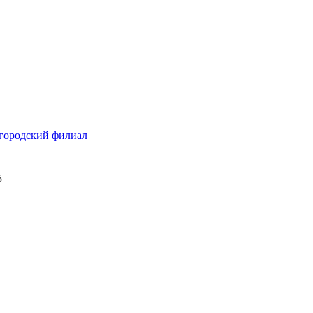
городский филиал
5