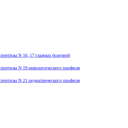
пертизы N 16, 17 глазных болезней
спертизы N 19 онкологического профиля
спертизы N 21 педиатрического профиля