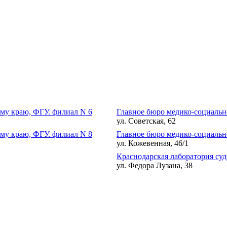
му краю, ФГУ. филиал N 6
Главное бюро медико-социальн
ул. Советская, 62
му краю, ФГУ. филиал N 8
Главное бюро медико-социальн
ул. Кожевенная, 46/1
Краснодарская лаборатория су
ул. Федора Лузана, 38