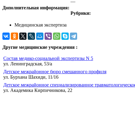
—
Дополнительная информация:
Рубрики:
Медицинская экспертиза
Другие медицинские учреждения :
Состав медико-социальной экспертизы N 5
ул. Ленинградская, 53/а
Детское межрайонное бюро смешанного профиля
ул. Бурхана Шахиди, 11/16
Детское межрайонное специализированное травматологическо
ул. Академика Кирпичникова, 22