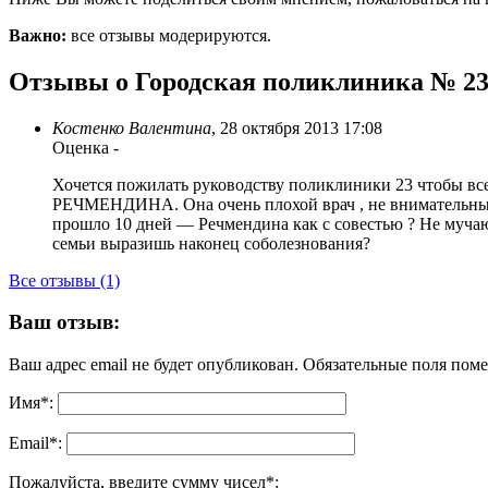
Важно:
все отзывы модерируются.
Отзывы о Городская поликлиника № 2
Костенко Валентина
,
28 октября 2013 17:08
Оценка
-
Хочется пожилать руководству поликлиники 23 чтобы все 
РЕЧМЕНДИНА. Она очень плохой врач , не внимательный 
прошло 10 дней — Речмендина как с совестью ? Не мучаю
семьи выразишь наконец соболезнования?
Все отзывы (1)
Ваш отзыв:
Ваш адрес email не будет опубликован.
Обязательные поля пом
Имя
*
:
Email
*
:
Пожалуйста, введите сумму чисел*: