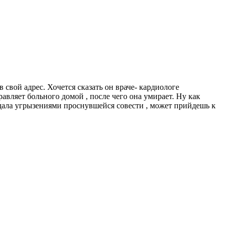
свой адрес. Хочется сказать он враче- кардиологе
ляет больного домой , после чего она умирает. Ну как
дала угрызениями проснувшейся совести , может прийдешь к