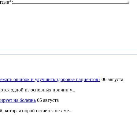
тзыв*:
ежать ошибок и улучшить здоровье пациентов?
06 августа
ются одной из основных причин у...
ирует на болезнь
05 августа
 которая порой остается незаме...