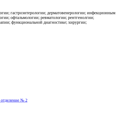
огии; гастроэнтерологии; дерматовенерологии; инфекционным
огии; офтальмологии; ревматологии; рентгенолгии;
ерапии; функциональной диагностике; хирургии;
 отделение № 2