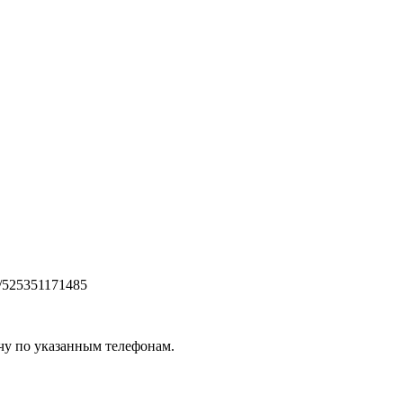
ile/525351171485
чу по указанным телефонам.