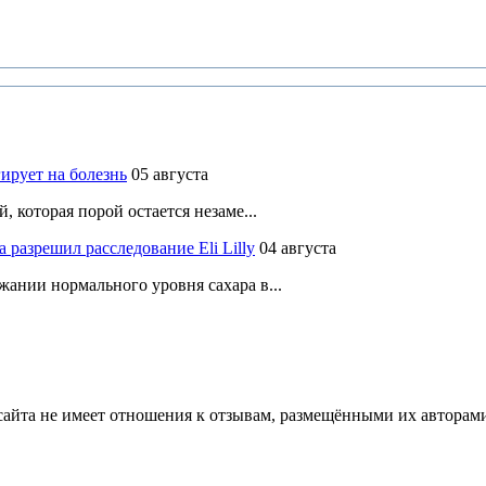
ирует на болезнь
05 августа
 которая порой остается незаме...
разрешил расследование Eli Lilly
04 августа
ании нормального уровня сахара в...
йта не имеет отношения к отзывам, размещёнными их авторами, 