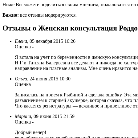
Ниже Вы можете поделиться своим мнением, пожаловаться на 
Важно:
все отзывы модерируются.
Отзывы о Женская консультация Роддо
Елена
,
05 декабря 2015 16:26
Оценка
-
Я встала на учет по беременности в женскую консультац
Н Г и Татьяна Валерьевна все делают и никогда не халту
направление на платные анализы. Мне очень нравится н
Ольга
,
24 июня 2015 10:30
Оценка
-
Записалась на прием к Рыбиной и сделала ошибку. Эта ми
разъяснением к старшей акушерке, которая сказала, что 
Что касается регистратуры — вежливое и приветливое о
Марина
,
09 июня 2015 21:59
Оценка
-
Добрый вечер!
хочу обратиться со своей трагедией о не качественных о