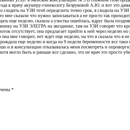
ода к врачу акушеру-гинекологу Безруковой А.Ю. и вот это дама 
но сходить на УЗИ чтоб определить точно срок, я сходила на УЗИ
что мне сказали что нужно записываться а не просто так приходи
ть еще неделю, сказала а узистка ошиблась, вдруг была поздняя
инику на УЗИ ЭЛЕГРА на звездинке, там на УЗИ говорят что кров
воток отсутствует, она предлагает прийти к ней через неделю но р
 она мне говорит, нет ждет еще неделю, на что я сказала что я не
 прождала еще неделю и когда на 9 недели беременности все таки
шо и в консультации отказывалась меня посмотреть и опровергнут
хотя могло быть и раньше все сделано, это не врач это просто уб
ечены
*