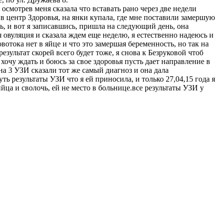
осмотрев меня сказала что вставать рано через две недели
 в центр Здоровья, на янки купала, где мне поставили замершую
ть, и вот я записавшись, пришла на следующий день, она
 овуляция и сказала ждем еще неделю, я естественно надеюсь и
отока нет в яйце и что это замершая беременность, но так на
езультат скорей всего будет тоже, я снова к Безруковой чтоб
 хочу ждать и боюсь за свое здоровья пусть дает направление в
 на 3 УЗИ сказали тот же самый диагноз и она дала
ь результаты УЗИ что я ей приносила, и только 27,04,15 года я
ийца и сволочь, ей не место в больнице.все результаты УЗИ у