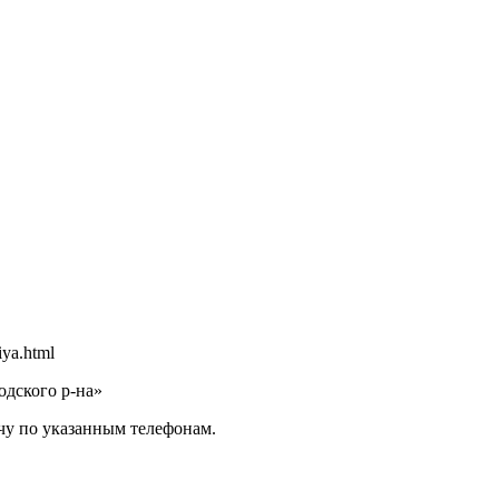
iya.html
дского р-на»
чу по указанным телефонам.