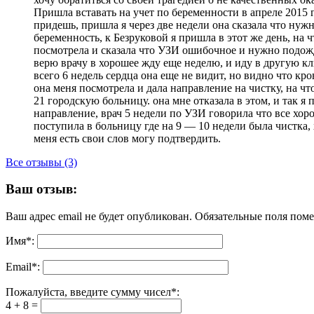
Пришла вставать на учет по беременности в апреле 2015 г
придешь, пришла я через две недели она сказала что нуж
беременность, к Безруковой я пришла в этот же день, на 
посмотрела и сказала что УЗИ ошибочное и нужно подожда
верю врачу в хорошее жду еще неделю, и иду в другую кл
всего 6 недель сердца она еще не видит, но видно что кро
она меня посмотрела и дала направление на чистку, на что
21 городскую больницу. она мне отказала в этом, и так я
направление, врач 5 недели по УЗИ говорила что все хоро
поступила в больницу где на 9 — 10 недели была чистка, 
меня есть свои слов могу подтвердить.
Все отзывы (3)
Ваш отзыв:
Ваш адрес email не будет опубликован.
Обязательные поля пом
Имя
*
:
Email
*
:
Пожалуйста, введите сумму чисел*:
4 + 8 =