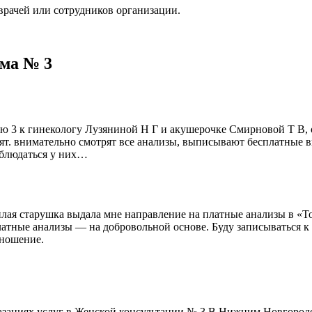
врачей или сотрудников организации.
ма № 3
ию 3 к гинекологу Лузяниной Н Г и акушерочке Смирновой Т В,
рят. внимательно смотрят все анализы, выписывают бесплатные в
аблюдаться у них…
лая старушка выдала мне направление на платные анализы в «Тон
платные анализы — на добровольной основе. Буду записываться к 
тношение.
казаниях услуг в Женской консультации № 3 В Нижним Новгороде,