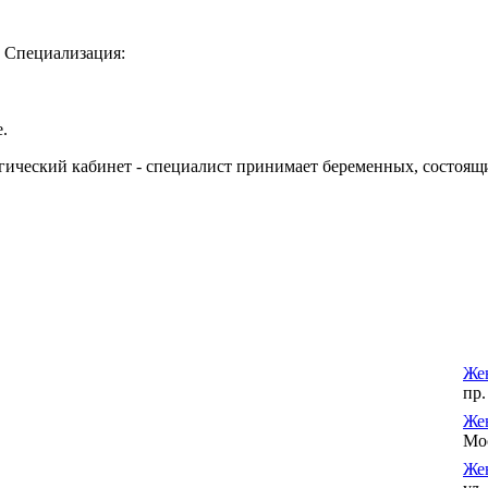
. Специализация:
е.
гический кабинет - специалист принимает беременных, состоящи
Жен
пр.
Же
Мос
Жен