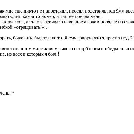
к мне еще никто не напортачил, просил подстричь под 9мм вверх
зывать, тип какой то номер, и тип не поняла меня.
полуслова, а эта отсчитывала наверное а каком порядке на стол
улыбкой «отращивать!»…
орать, быковать, быдло еще то. Я ему говорю что я просил под 9 
 цивилизованном мире живем, такого оскорбления и обиды не ис
ие, из всех в которых я был!!
ечены
*