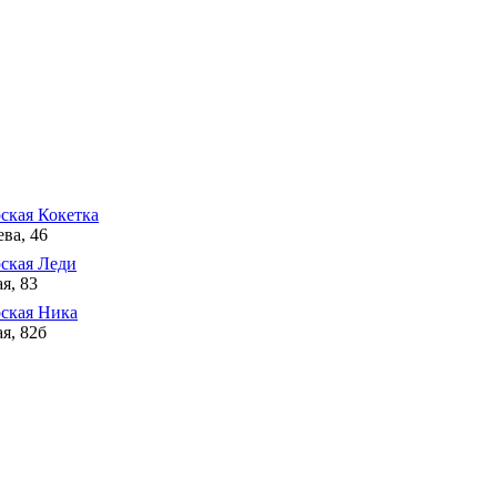
ская Кокетка
ва, 46
ская Леди
я, 83
ская Ника
ая, 82б