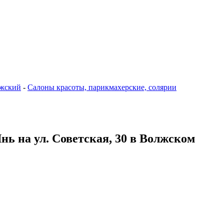
жский
-
Салоны красоты, парикмахерские, солярии
ь на ул. Советская, 30 в Волжском