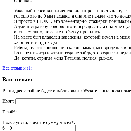
Оценка
-
Ужасный персонал, клиентоориентированность на нуле, та
говорю это не 9 мм насадка, а она мне начала что то дока
Я просто в ШОКЕ, это элементарно, стажерки понимали с 
Администратору говорю что теперь делать, а она мне с 
очень смешно, не ее же по 3-чку прошлись
На месте был владелец заведения, который начал на меня 
ха оплати и иди в суд!
Ребята, ну это вообще ни а какие рамки, мы вроде как в
Больше никогда в жизни туда не зайду, это худшее заведен
Да, кстати, стригла меня Татьяна, полная, рыжая.
Все отзывы (1)
Ваш отзыв:
Ваш адрес email не будет опубликован.
Обязательные поля пом
Имя
*
:
Email
*
:
Пожалуйста, введите сумму чисел*:
6 + 9 =