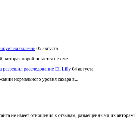
ирует на болезнь
05 августа
 которая порой остается незаме...
разрешил расследование Eli Lilly
04 августа
ании нормального уровня сахара в...
йта не имеет отношения к отзывам, размещёнными их авторами, 