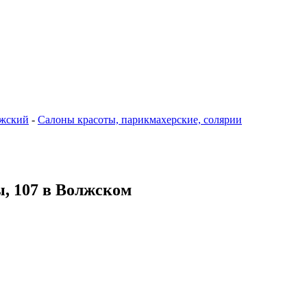
жский
-
Салоны красоты, парикмахерские, солярии
ы, 107 в Волжском