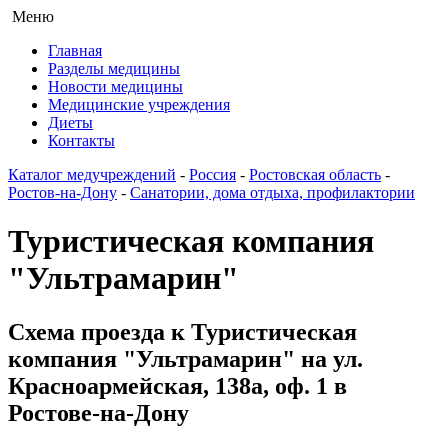
Меню
Главная
Разделы медицины
Новости медицины
Медицинские учреждения
Диеты
Контакты
Каталог медучреждений
-
Россия
-
Ростовская область
-
Ростов-на-Дону
-
Санатории, дома отдыха, профилактории
Туристическая компания
"Ультрамарин"
Схема проезда к Туристическая
компания "Ультрамарин" на ул.
Красноармейская, 138а, оф. 1 в
Ростове-на-Дону