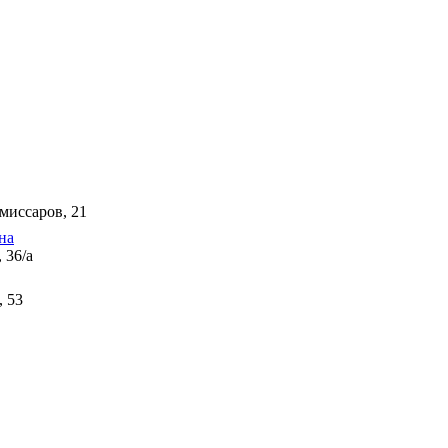
миссаров, 21
на
 36/а
, 53