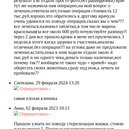
результат узи отдали просто фото,без рашифровки) врач
тут же назначила нам операцию,на мой вопрос о
лечении,ответила нет,только операция стоимость 12
тыс.руб.хорошо,что обратились к другому врачу,он
очень удивился по поводу операции,сказал вы о чем???
все лечиться.назначил таблетки,в том числе марена
красильная(за все около 600 руб) почувствуйте разницу!!
через 2 дня все прошло,крови в моче нет.пролечились 3
недели,в итоге киска здорова и счастлива,анализы
отличные,без операции!!! на углова даже не предложили
лечение,кстати,пока к ним ходили отдали около 4
тыс.руб и ни одного чека,деньги только наличные,вот
почему так?? вообщем от таких чудо » врачей» надо
оберегать своих животных,сразу под нож,а лечить не
пробовали??
Светлана
,
29 февраля 2024 13:20
Отрицательно
-
самая плохая клиника
Анна
,
02 февраля 2023 19:13
Отрицательно
-
Пришли узнать по поводу стерилизации кошки, стояли
ждали минут 5. Потом выскакивает ненормальная