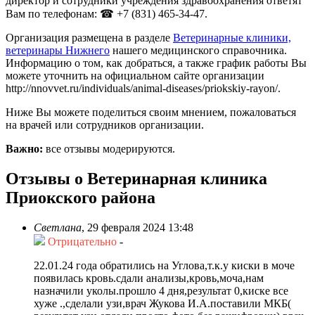
директор и сотрудники учреждения здравоохранения ответят
Вам по телефонам: ☎ +7 (831) 465-34-47.
Организация размещена в разделе
Ветеринарные клиники,
ветеринары Нижнего
нашего медицинского справочника.
Информацию о том, как добраться, а также график работы Вы
можете уточнить на официальном сайте организации
http://nnovvet.ru/individuals/animal-diseases/priokskiy-rayon/.
Ниже Вы можете поделиться своим мнением, пожаловаться
на врачей или сотрудников организации.
Важно:
все отзывы модерируются.
Отзывы о Ветеринарная клиника
Приокского района
Светлана
,
29 февраля 2024 13:48
Отрицательно
-
22.01.24 года обратились на Углова,т.к.у киски в моче
появилась кровь.сдали анализы,кровь,моча,нам
назначили уколы.прошло 4 дня,результат 0,киске все
хуже .,сделали узи,врач Жукова И.А.поставили МКБ(