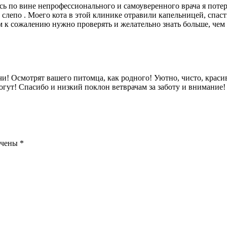
есь по вине непрофессионального и самоуверенного врача я пот
слепо . Моего кота в этой клинике отравили капельницей, спасти
чом к сожалению нужно проверять и желательно знать больше, че
и! Осмотрят вашего питомца, как родного! Уютно, чисто, крас
могут! Спасибо и низкий поклон ветврачам за заботу и внимание!
ечены
*