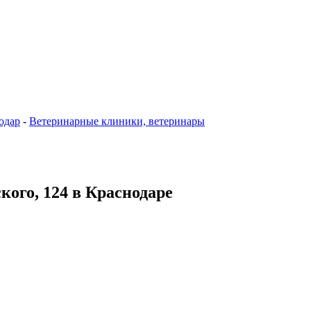
одар
-
Ветеринарные клиники, ветеринары
ого, 124 в Краснодаре