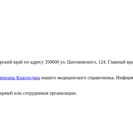
кий край по адресу 350000 ул. Циолковского, 124. Главный вра
еринары Краснодара
нашего медицинского справочника. Информац
врачей или сотрудников организации.