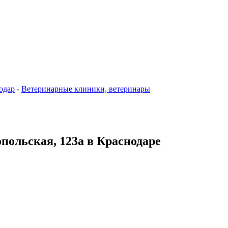
одар
-
Ветеринарные клиники, ветеринары
опольская, 123а в Краснодаре