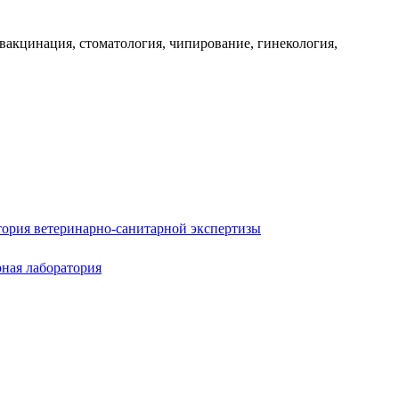
 вакцинация, стоматология, чипирование, гинекология,
тория ветеринарно-санитарной экспертизы
ная лаборатория