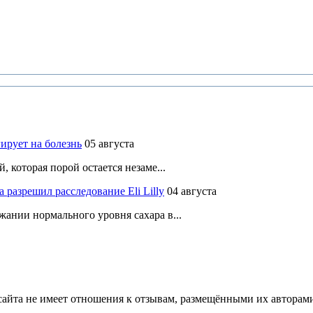
ирует на болезнь
05 августа
 которая порой остается незаме...
разрешил расследование Eli Lilly
04 августа
ании нормального уровня сахара в...
йта не имеет отношения к отзывам, размещёнными их авторами, 