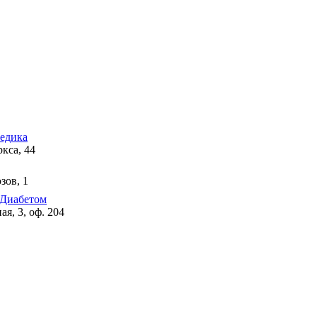
едика
кса, 44
зов, 1
 Диабетом
я, 3, оф. 204