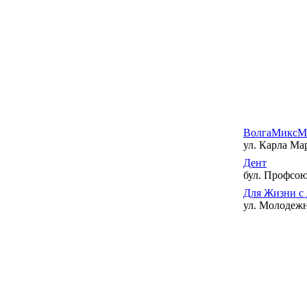
ВолгаМиксМ
ул. Карла Мар
Дент
бул. Профсою
Для Жизни с
ул. Молодежна