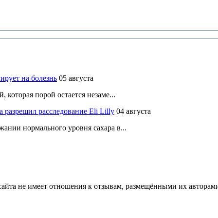
ирует на болезнь
05 августа
 которая порой остается незаме...
разрешил расследование Eli Lilly
04 августа
ании нормального уровня сахара в...
йта не имеет отношения к отзывам, размещёнными их авторами, 