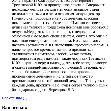
Хочу выразить благодарность гастроэнтерологу
Третьяковой К.Ю. за проведенное лечение. Впервые за
несколько месяцев результаты моих анализов стали
положительными и в этом огромная заслуга доктора.
Именно она подобрала мне курс лечения, который
помог мне справиться с болезнью. Именно ее советы,
душевная теплота и поддержка помогали мне бороться с
недугом.Нередко мы, пенсионеры, с недоверием
относимся к молодым специалистам, считая, что они не
накопили еще достаточного опыта. Но я смело могу
назвать Третьякову К.Ю. настоящим профессионалом! В
наше непростое время, когда часто приходиться
сталкиваться с хамством, злобой, халатностью,
притворством ради наживы, такие люди как Третякова
К.Ю. внушают веру и надежду, что тебе всегда помогут
и окажут квалифицированную помощь.Я уверена, что
многие больные, обратившиеся к ней, довольны
проведенным лечением и испытывают чувство
признательности к этой молодой девушке. Так пусть же
каждый день, прожитый ею, будет согрет теплом наших
благодарных сердец! Деревцова Л.А.
Все отзывы (1)
Ваш отзыв: