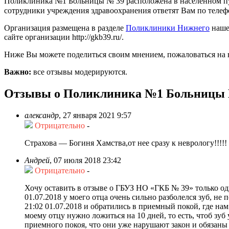
Поликлиника №1 Больницы № 39 расположена в населённом пун
сотрудники учреждения здравоохранения ответят Вам по телефон
Организация размещена в разделе
Поликлиники Нижнего
наше
сайте организации http://gkb39.ru/.
Ниже Вы можете поделиться своим мнением, пожаловаться на 
Важно:
все отзывы модерируются.
Отзывы о Поликлиника №1 Больницы 
александр
,
27 января 2021 9:57
Отрицательно
-
Страхова — Богиня Хамства,от нее сразу к неврологу!!!!!
Андрей
,
07 июля 2018 23:42
Отрицательно
-
Хочу оставить в отзыве о ГБУЗ НО «ГКБ № 39» только о
01.07.2018 у моего отца очень сильно разболелся зуб, н
21:02 01.07.2018 и обратились в приемный покой, где на
моему отцу нужно ложиться на 10 дней, то есть, чтоб зу
приемного покоя, что они уже нарушают закон и обязаны