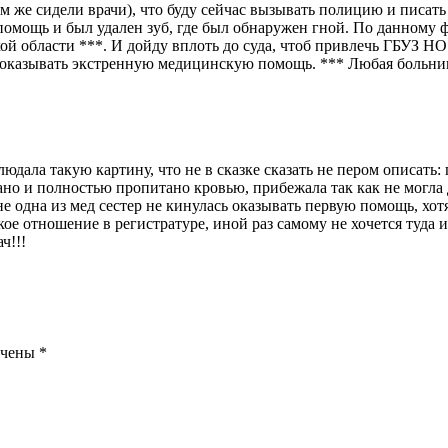
там же сидели врачи), что буду сейчас вызывать полицию и писат
омощь и был удален зуб, где был обнаружен гной. По данному ф
й области ***. И дойду вплоть до суда, чтоб привлечь ГБУЗ НО
 оказывать экстренную медицинскую помощь. *** Любая больни
дала такую картину, что не в сказке сказать не пером описать:
ано и полностью пропитано кровью, прибежала так как не могла 
 не одна из мед сестер не кинулась оказывать первую помощь, хо
ое отношение в регистратуре, иной раз самому не хочется туда ид
ч!!!
ечены
*