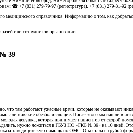
кте Нижний Новгород, Нижегородская область по адресу 60302
ам: ☎ +7 (831) 279-79-97 (регистратура), +7 (831) 279-31-92 (ре
го медицинского справочника. Информацию о том, как добратьс
врачей или сотрудников организации.
№ 39
дно, что там работают ужасные врачи, которые не оказывают н
е помогали никакие обезболивающие. После этого мы нашли в ин
м молодая девушка, которая принимает пациентов от скорой пом
б удалить, нужно ложиться в ГБУЗ НО «ГКБ № 39» на 10 дней. Это
 оказать медицинскую помощь по ОМС. Она стала в грубой форме