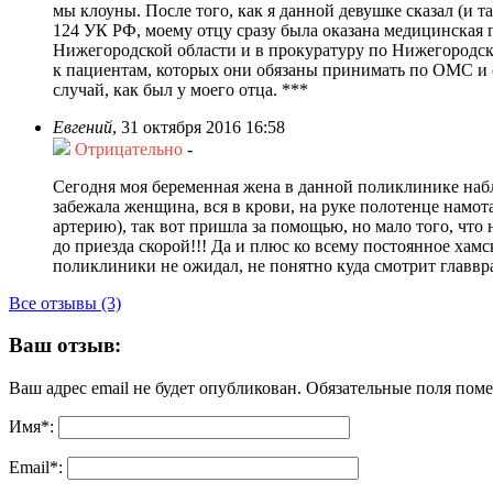
мы клоуны. После того, как я данной девушке сказал (и 
124 УК РФ, моему отцу сразу была оказана медицинская п
Нижегородской области и в прокуратуру по Нижегородско
к пациентам, которых они обязаны принимать по ОМС и
случай, как был у моего отца. ***
Евгений
,
31 октября 2016 16:58
Отрицательно
-
Сегодня моя беременная жена в данной поликлинике наблю
забежала женщина, вся в крови, на руке полотенце намот
артерию), так вот пришла за помощью, но мало того, что
до приезда скорой!!! Да и плюс ко всему постоянное хамск
поликлиники не ожидал, не понятно куда смотрит главвра
Все отзывы (3)
Ваш отзыв:
Ваш адрес email не будет опубликован.
Обязательные поля пом
Имя
*
:
Email
*
: