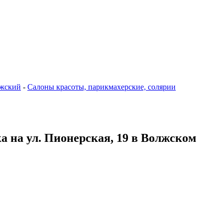
жский
-
Салоны красоты, парикмахерские, солярии
а на ул. Пионерская, 19 в Волжском