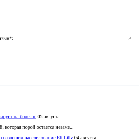
тзыв*:
ирует на болезнь
05 августа
 которая порой остается незаме...
разрешил расследование Eli Lilly
04 августа