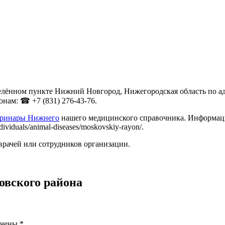
лённом пункте Нижний Новгород, Нижегородская область по адре
нам: ☎ +7 (831) 276-43-76.
еринары Нижнего
нашего медицинского справочника. Информацию
viduals/animal-diseases/moskovskiy-rayon/.
врачей или сотрудников организации.
овского района
ечены
*