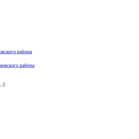
окского района
мовского района
. 2