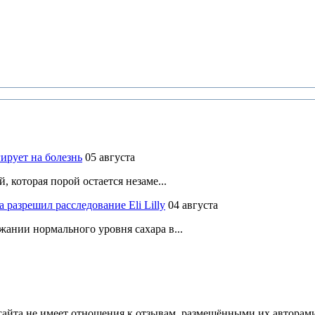
ирует на болезнь
05 августа
 которая порой остается незаме...
разрешил расследование Eli Lilly
04 августа
ании нормального уровня сахара в...
йта не имеет отношения к отзывам, размещёнными их авторами, 