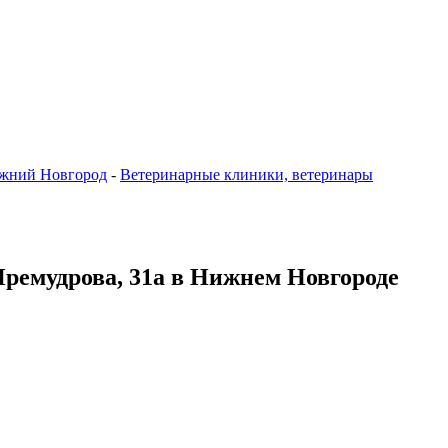
жний Новгород
-
Ветеринарные клиники, ветеринары
Премудрова, 31а в Нижнем Новгороде