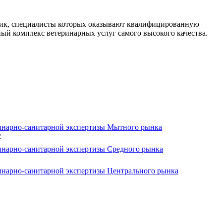
линик, специалисты которых оказывают квалифицированную
ый комплекс ветеринарных услуг самого высокого качества.
инарно-санитарной экспертизы Мытного рынка
2
инарно-санитарной экспертизы Средного рынка
инарно-санитарной экспертизы Центрального рынка