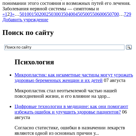
понимании этого состояния и возможных путей его лечения.
Заболевания нервной системы — симптомы и
«
1
2
3
»
…
50
100
150
200
250
300
350
400
450
500
550
600
650
700
…
729
Добавить учреждение
Поиск по сайту
Психология
Микропластик: как незаметные частицы могут угрожать
здоровью беременных женщин и их детей
07 августа
Микропластик стал неотъемлемой частью нашей
повседневной жизни, и его влияние на здор...
Цифровые технологии в медицине: как они помогают
избежать ошибок и улучшить здоровье пациентов?
06
августа
Согласно статистике, ошибки в назначении лекарств
являются одной из основных причин у...