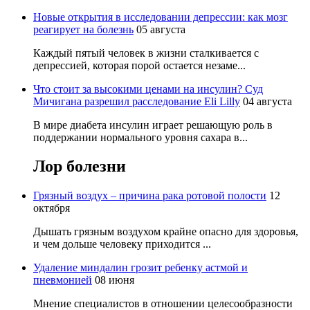
Новые открытия в исследовании депрессии: как мозг
реагирует на болезнь
05 августа
Каждый пятый человек в жизни сталкивается с
депрессией, которая порой остается незаме...
Что стоит за высокими ценами на инсулин? Суд
Мичигана разрешил расследование Eli Lilly
04 августа
В мире диабета инсулин играет решающую роль в
поддержании нормального уровня сахара в...
Лор
болезни
Грязный воздух – причина рака ротовой полости
12
октября
Дышать грязным воздухом крайне опасно для здоровья,
и чем дольше человеку приходится ...
Удаление миндалин грозит ребенку астмой и
пневмонией
08 июня
Мнение специалистов в отношении целесообразности