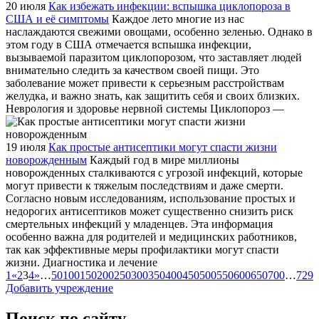
20 июля
Как избежать инфекции: вспышка циклопороза в
США и её симптомы
Каждое лето многие из нас
наслаждаются свежими овощами, особенно зеленью. Однако в
этом году в США отмечается вспышка инфекции,
вызываемой паразитом циклопорозом, что заставляет людей
внимательно следить за качеством своей пищи. Это
заболевание может привести к серьезным расстройствам
желудка, и важно знать, как защитить себя и своих близких.
Неврология и здоровье нервной системы Циклопороз —
19 июля
Как простые антисептики могут спасти жизни
новорожденным
Каждый год в мире миллионы
новорожденных сталкиваются с угрозой инфекций, которые
могут привести к тяжелым последствиям и даже смерти.
Согласно новым исследованиям, использование простых и
недорогих антисептиков может существенно снизить риск
смертельных инфекций у младенцев. Эта информация
особенно важна для родителей и медицинских работников,
так как эффективные меры профилактики могут спасти
жизни. Диагностика и лечение
1
«
2
3
4
»
…
50
100
150
200
250
300
350
400
450
500
550
600
650
700
…
729
Добавить учреждение
Поиск по сайту