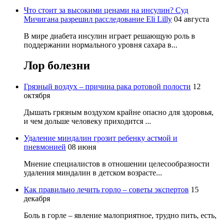
Что стоит за высокими ценами на инсулин? Суд
Мичигана разрешил расследование Eli Lilly
04 августа
В мире диабета инсулин играет решающую роль в
поддержании нормального уровня сахара в...
Лор
болезни
Грязный воздух – причина рака ротовой полости
12
октября
Дышать грязным воздухом крайне опасно для здоровья,
и чем дольше человеку приходится ...
Удаление миндалин грозит ребенку астмой и
пневмонией
08 июня
Мнение специалистов в отношении целесообразности
удаления миндалин в детском возрасте...
Как правильно лечить горло – советы экспертов
15
декабря
Боль в горле – явление малоприятное, трудно пить, есть,