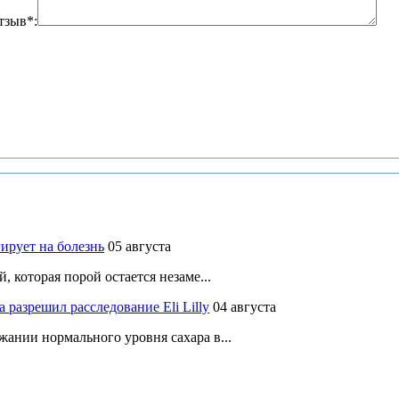
тзыв*:
ирует на болезнь
05 августа
 которая порой остается незаме...
разрешил расследование Eli Lilly
04 августа
ании нормального уровня сахара в...